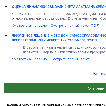
ОЦЕНКА ДИНАМИКИ Z&NDASH;СЧЕТА АЛЬТМАНА СРЕД
Значимость отечественных агрохолдингов для нац
относительно них метода оценки Z–счета Альтмана. К сож
Смотреть аннотацию
|
Смотреть полный текст (PDF)
ЧИСЛЕННОЕ РЕШЕНИЕ МЕТОДОМ САМОСОГЛАСОВАННО
ПРЕОБРАЗОВАНИЙ ДИСКРЕТНЫХ CNV
&NBSP;ГРУПП
В работе так называемым методом самосогласов
являются инвариантными относительно преобразов
Смотреть аннотацию
|
Смотреть полный текст (PDF)
Все ж
Отправи
Научный результат. Информационные технологии
включе