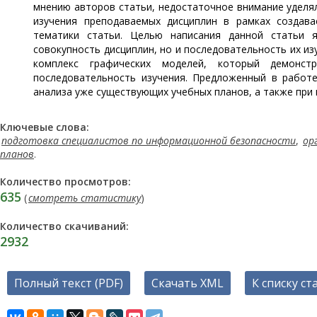
мнению авторов статьи, недостаточное внимание уделя
изучения преподаваемых дисциплин в рамках создава
тематики статьи. Целью написания данной статьи 
совокупность дисциплин, но и последовательность их из
комплекс графических моделей, который демонст
последовательность изучения. Предложенный в работ
анализа уже существующих учебных планов, а также при
Ключевые слова:
подготовка специалистов по информационной безопасности
,
ор
планов
.
Количество просмотров:
635
(
смотреть статистику
)
Количество скачиваний:
2932
Полный текст (PDF)
Скачать XML
К списку ст