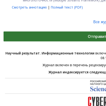
многопоточности (Multiple Streams Framework) Джо
Смотреть аннотацию
|
Полный текст (PDF)
Все ж
Отправи
Научный результат. Информационные технологии
включе
08.
Журнал включен в перечень рецензир
Журнал индексируется следующ