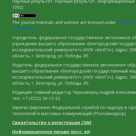
Научный результат. Научный результат. Информационные 
1092)
The journal materials and website are licensed under
Creative 
International
.
Учредитель: федеральное государственное автономное о
учреждение высшего образования «Белгородский государ
исследовательский университет» (НИУ «БелГУ»). Адрес: 30
область, г. Белгород, ул. Победы, 85.
Издатель: федеральное государственное автономное обр
высшего образования «Белгородский государственный на
исследовательский университет» (НИУ «БелГУ»). Адрес: 30
область, г. Белгород, ул. Победы, 85.
Редакция: главный редактор Черноморец Андрей Алексееви
тел.: +7 (4722) 30-13-92.
Зарегистрировано Федеральной службой по надзору в сф
технологий и массовых коммуникаций (Роскомнадзор)
Свидетельство о регистрации СМИ
Информационное письмо (русс. яз)