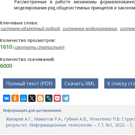
Рассмотренные в работе механизмы формализованно
моделировании ряд общесистемных принципов и законом
Ключевые слова:
системно-объектный подход
,
системное моделирование
,
систем
Количество просмотров:
1610
(
смотреть статистику
)
Количество скачиваний:
6000
Полный текст (PDF)
Скачать XML
К списку ст
Информация для цитирования:
Жихарев А.Г., Маматов Р.А., Губкин А.В., Игнатенко П.В. Ст
результат. Информационные технологии. – Т.7, №1, 2022. – С. 