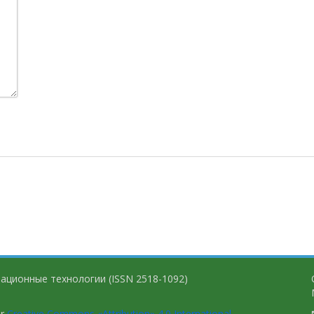
ационные технологии (ISSN 2518-1092)
er
Creative Commons «Attribution» 4.0 International
.