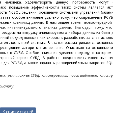
 человека. Удовлетворить данную потребность могут 
нако повышение эффективности таких систем является акт
ность NoSQL решений, основными системами управления базам
статье особое внимание уделено тому, что современные РСУ
адежных хранилищ данных. В настоящее время первоочередной
них интеллектуального анализа данных. Благодаря тому, чт
 ресурсы на выгрузку анализируемого набора данных из базы 
анный подход повысит как скорость разработки, за счет испол
дительность всей системы. В статье рассматриваются основны
уществующие алгоритмы их решения. Описываются основные м
анных в СУБД. Особое внимание уделено подходу, в котором
утренний сервис СУБД. В работе представлены известные си
е для РСУБД, а также варианты расширений языка запросов SQL
ных
,
реляционные СУБД
,
кластеризация
,
поиск шаблонов
,
классиф
тистику
)
К списку статей