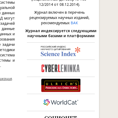
системы
12/2014 от 08.12.2014).
уальной
Журнал включен в перечень
и данных
рецензируемых научных изданий,
БД могут
рекомендуемых
ВАК
 задачей
о данные
Журнал индексируется следующими
данных и
научными базами и платформами
ьзования
е задачи
етодики
 система
стемы и
.
икация
.