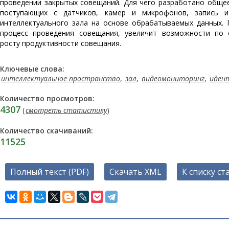
проведении закрытых совещаний. Для чего разработано обще
поступающих с датчиков, камер и микрофонов, запись и
интеллектуального зала на основе обрабатываемых данных. 
процесс проведения совещания, увеличит возможности по
росту продуктивности совещания.
Ключевые слова:
интеллектуальное пространство
,
зал
,
видеомониторинг
,
иден
Количество просмотров:
4307
(
смотреть статистику
)
Количество скачиваний:
11525
Полный текст (PDF)
Скачать XML
К списку ст