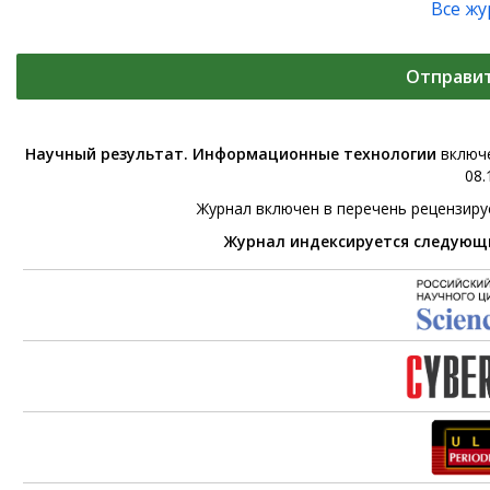
Все ж
Отправи
Научный результат. Информационные технологии
включе
08.
Журнал включен в перечень рецензир
Журнал индексируется следующ