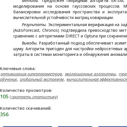
Методы.
Предложен гибридный алгоритм EA-SM, и
моделирования на основе гауссовских процессов. 
балансировки исследования пространства и эксплуат
вычислительной устойчивости матриц ковариации.
Результаты.
Экспериментальная верификация на зад
(AutoForecast, Chronos) подтвердила превосходство м
сравнению с алгоритмами DIRECT и Optuna при сохранен
Выводы.
Разработанный подход обеспечивает асимпт
шуму. Алгоритм пригоден для настройки нейросетевых а
затраты в системах мониторинга и обнаружения аномали
Ключевые слова:
оптимизация гиперпараметров
,
эволюционные алгоритмы
,
сур
обучение
,
глобальный экстремум
,
вычислительная эффективнос
Количество просмотров:
105
(
смотреть статистику
)
Количество скачиваний:
356