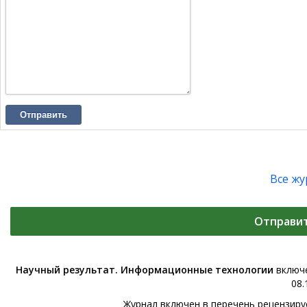
Отправить
Все ж
Отправи
Научный результат. Информационные технологии
включе
08.
Журнал включен в перечень рецензир