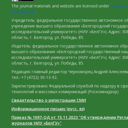
The journal materials and website are licensed under
Creative 
International
.
Учредитель: федеральное государственное автономное о
учреждение высшего образования «Белгородский государ
исследовательский университет» (НИУ «БелГУ»). Адрес: 30
область, г. Белгород, ул. Победы, 85.
Издатель: федеральное государственное автономное обр
высшего образования «Белгородский государственный на
исследовательский университет» (НИУ «БелГУ»). Адрес: 30
область, г. Белгород, ул. Победы, 85.
Редакция: главный редактор Черноморец Андрей Алексееви
тел.: +7 (4722) 30-13-92.
Зарегистрировано Федеральной службой по надзору в сф
технологий и массовых коммуникаций (Роскомнадзор)
Свидетельство о регистрации СМИ
Информационное письмо (русс. яз)
Приказ № 1097-ОД от 15.11.2023 "Об утверждении Рег
журналов НИУ «БелГУ»"