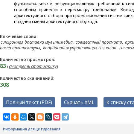
функциональных и нефункциональных требований к син
способных привести к пересмотру требований. Вывод
архитектурного отбора при проектировании систем синх
поздней смены архитектурного подхода.
Ключевые слова:
синхронная доставка мультимедиа
,
совместный просмотр
,
арх
based архитектуры
,
координация управляющих сигналов
,
систем
Количество просмотров:
83
(
смотреть статистику
)
Количество скачиваний:
308
Полный текст (PDF)
Скачать XML
К списку ст
Информация для цитирования: